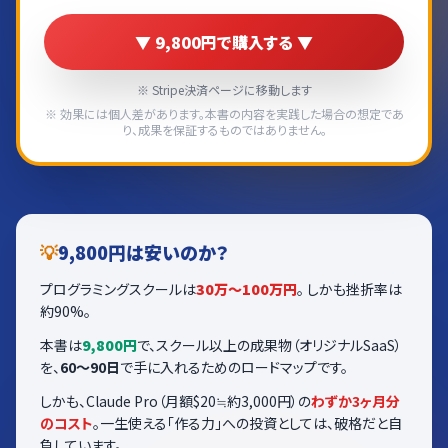
▼ 9,800円で購入する ▼
※ Stripe決済ページに移動します
※ 効果には個人差があります。本書の内容を実践した場合の想定であ
り、成果を保証するものではありません。
💡
9,800円は安いのか？
プログラミングスクールは
30万〜100万円
。 しかも挫折率は
約90%。
本書は
9,800円
で、スクール以上の成果物（オリジナルSaaS）
を、
60〜90日
で手に入れるためのロードマップです。
しかも、Claude Pro（月額$20≒約3,000円）の
わずか3ヶ月分
のコスト
。一生使える「作る力」への投資としては、破格だと自
負しています。