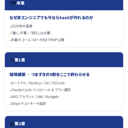
🗺️
序章
なぜ非エンジニアでも今ならSaaSが作れるのか
2026年の風景
•
「書く」不要 / 「読む」は必要
•
本書のゴール：60〜90日でMVP公開
•
🔧
第1章
環境構築 ― つまずきの9割をここで終わらせる
ターミナル / Node.js / Git / VSCode
•
Claude Code インストール & プラン選択
•
AWS アカウント / IAM / Budgets
•
Stripe テストモード設定
•
🤖
第2章