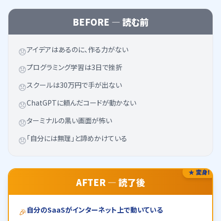
BEFORE ― 読む前
アイデアはあるのに、作る力がない
😞
プログラミング学習は3日で挫折
😞
スクールは30万円で手が出ない
😞
ChatGPTに頼んだコードが動かない
😞
ターミナルの黒い画面が怖い
😞
「自分には無理」と諦めかけている
😞
★ 変身!
AFTER ― 読了後
自分のSaaSがインターネット上で動いている
🎉