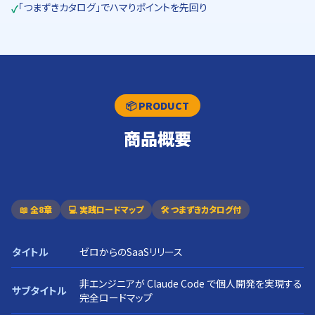
「つまずきカタログ」でハマりポイントを先回り
✓
📦 PRODUCT
商品概要
📖 全8章
💻 実践ロードマップ
🛠️ つまずきカタログ付
タイトル
ゼロからのSaaSリリース
非エンジニアが Claude Code で個人開発を実現する
サブタイトル
完全ロードマップ