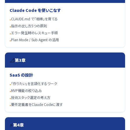
Claude Code を使いこなす
CLAUDE.md で「相棒」を育てる
•
指示の出し方5つの原則
•
エラー発生時のレスキュー手順
•
Plan Mode / Sub Agent の活用
•
📐
第3章
SaaS の設計
「作りたい」を言語化するワーク
•
MVP機能の絞り込み
•
技術スタック選定の考え方
•
要件定義書をClaude Codeに渡す
•
⚡
第4章