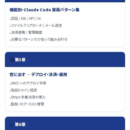
機能別・Claude Code 実装パターン集
認証 / DB / API / UI
•
ファイルアップロード / メール送信
•
決済連携 / 管理画面
•
必要なパターンだけ拾って組み合わせ
•
🚀
第5章
世に出す ― デプロイ・決済・運用
AWS へのデプロイ手順
•
独自ドメイン設定
•
Stripe 本番決済の導入
•
監視・ログ・コスト管理
•
📈
第6章