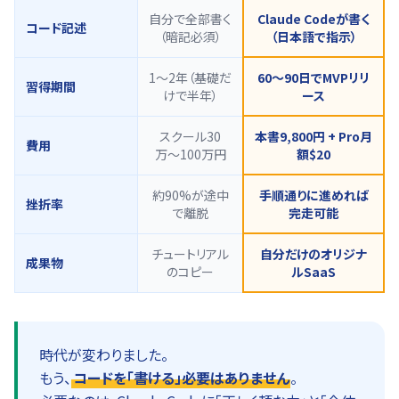
自分で全部書く
Claude Codeが書く
コード記述
（暗記必須）
（日本語で指示）
1〜2年（基礎だ
60〜90日でMVPリリ
習得期間
けで半年）
ース
スクール30
本書9,800円 + Pro月
費用
万〜100万円
額$20
約90%が途中
手順通りに進めれば
挫折率
で離脱
完走可能
チュートリアル
自分だけのオリジナ
成果物
のコピー
ルSaaS
時代が変わりました。
もう、
コードを「書ける」必要はありません
。