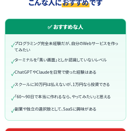
こんな人に
おすすめ
です
✅ おすすめな人
プログラミング完全未経験だが、自分のWebサービスを作っ
✓
てみたい
ターミナルを「黒い画面」としか認識していないレベル
✓
ChatGPTやClaudeを日常で使った経験はある
✓
スクールに30万円は払えないが、1万円なら投資できる
✓
「60〜90日で本当に作れるなら、やってみたい」と思える
✓
副業や独立の選択肢として、SaaSに興味がある
✓