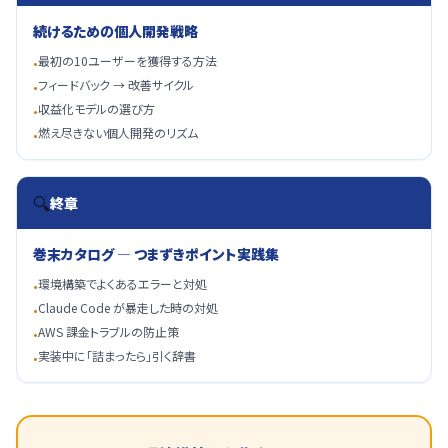
続けるための個人開発戦略
最初の10ユーザーを獲得する方法
•
フィードバック → 改善サイクル
•
収益化モデルの選び方
•
燃え尽きない個人開発のリズム
•
🔍
終章
巻末カタログ ― つまずきポイント実践集
環境構築でよくあるエラーと対処
•
Claude Code が暴走した時の対処
•
AWS 課金トラブルの防止策
•
実装中に「詰まったら」引く辞書
•