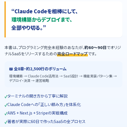
“Claude Codeを相棒にして、
環境構築からデプロイまで、
全部やり切る。”
本書は、プログラミング完全未経験のあなたが、
約60〜90日
でオリジ
ナルSaaSをリリースするための
完全ロードマップ
です。
📖 全8章・約2,500行のボリューム
環境構築 → Claude Code活用法 → SaaS設計 → 機能実装パターン集 →
デプロイ・決済 → 運営戦略
ターミナルの開き方から丁寧に解説
✓
Claude Codeへの「正しい頼み方」を体系化
✓
AWS + Next.js + Stripeの実戦構成
✓
著者が実際に60日で作ったSaaSの全プロセス
✓