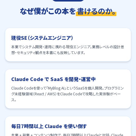
なぜ僕がこの本を
書けるのか。
01
現役SE（システムエンジニア）
本業でシステム開発・運用に携わる現役エンジニア。業務レベルの設計思
想・セキュリティ観点を本書にも反映しています。
02
Claude Code で SaaS を開発・運営中
Claude Codeを使って「MyBlog AI」というSaaSを個人開発。プログラミン
グ未経験領域（React / AWS）をClaude Codeで攻略した実体験がベー
ス。
03
毎日7時間以上 Claude を使い倒す
本業 + 副業 + コンテンツ制作で、毎日7時間以上Claudeと対話。Claude