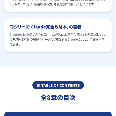
Codeの「クセ」と「最適な頼み方」を肌感覚で知り尽くしています。
04
同シリーズ「Claude完全攻略本」の著者
Claude本体の使い方を体系化した『Claude完全攻略本』も執筆。Claude
の思想・仕組みの理解をベースに、実践的なClaude Code活用法を本書
で展開。
📚 TABLE OF CONTENTS
全8章の目次